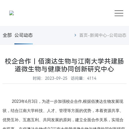
首
页
公
全部
公司动态
首页
-
新闻中心
-
公司动态
司
产
简
品
新
校企合作丨佰澳达生物与江南大学共建肠
介
与
闻
联
道微生物与健康协同创新研究中心
服
中
系
时间：2023-09-25 访问量：4114
务
心
我
们
2023年6月3日，为进一步加强校企合作,根据佰澳达生物发展现
状，结合江南大学科技、人才、管理等方面的优势，本着资源共享、
优势互补、互惠互利、共同发展的原则，建立全面合作关系，实现合